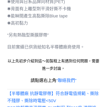
✱使用與日系品牌同材質(PET)
✱背面有上離型劑平滑好撕不卡機
✱能瞬間產生高黏撕除Blue tape
✱高初黏力
“另有熱融型撕膜膠帶”
目前實績已供貨給知名半導體廠商使用。
以上先初步介紹到這～如製程上有遇到任何問題，需要
進一步討論，
請點選右上角
“聯絡我們”
【半導體廠 抗靜電膠帶】符合靜電值規範、撕除
不殘膠、撕除時電壓<50V