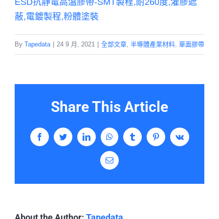
ESD抗靜電高溫膠帶-SMT製程,耐260度,灌膠遮
蔽,電鍍製程,粉體塗裝
By
Tapedata
|
24 9 月, 2021
|
全部文章
,
半導體產業材料
,
單面膠帶
Share This Article
Facebook
Twitter
LinkedIn
WhatsApp
Tumblr
Pinterest
Vk
Email:
About the Author:
Tapedata