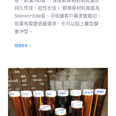
膠，耐溫260度↑，厚度較厚相對耐高溫及
持久性佳，挺性也佳。 膠帶原材料寬度為
500mm*33M長，可依據客戶需求做裁切，
如果有需要遮蔽需求，也可以貼上離型膜
後沖型。
閱讀更多