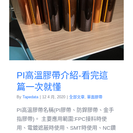
PI高溫膠帶介紹-看完這
篇一次就懂
By
Tapedata
|
12 4 月, 2020
|
全部文章
,
單面膠帶
PI高溫膠帶名稱(PI膠帶、防銲膠帶、金手
指膠帶)。 主要應用範圍:FPC接料時使
用、電鍍遮蔽時使用、SMT時使用、NC鑽