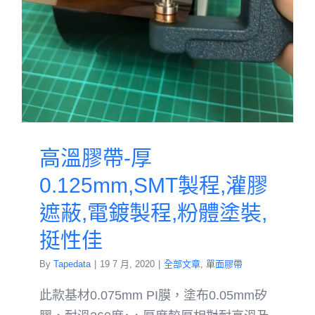
高溫膠帶-厚
0.125mm,SMT製程,灌膠
遮蔽,電鍍製程,粉體塗裝,
挺性佳
By
Tapedata
|
19 7 月, 2020
|
全部文章
,
單面膠帶
此款基材0.075mm PI膜，塗布0.05mm矽