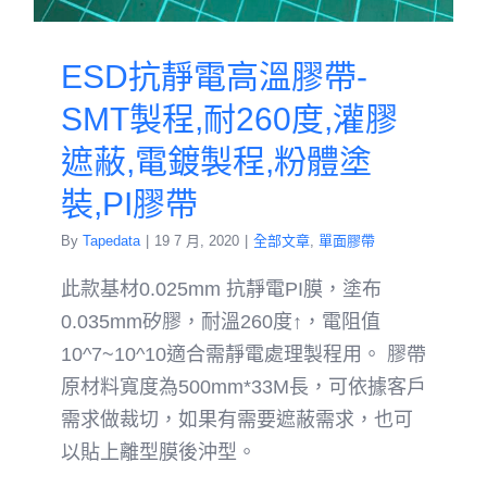
ESD抗靜電高溫膠帶-
SMT製程,耐260度,灌膠
遮蔽,電鍍製程,粉體塗
裝,PI膠帶
By
Tapedata
|
19 7 月, 2020
|
全部文章
,
單面膠帶
此款基材0.025mm 抗靜電PI膜，塗布
0.035mm矽膠，耐溫260度↑，電阻值
10^7~10^10適合需靜電處理製程用。 膠帶
原材料寬度為500mm*33M長，可依據客戶
需求做裁切，如果有需要遮蔽需求，也可
以貼上離型膜後沖型。