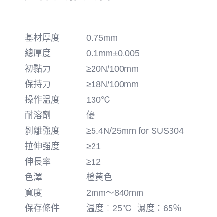
基材厚度
0.75mm
總厚度
0.1mm±0.005
初黏力
≥20N/100mm
保持力
≥18N/100mm
操作温度
130℃
耐溶劑
優
剝離強度
≥5.4N/25mm for SUS304
拉伸强度
≥21
伸長率
≥12
色澤
橙黄色
寬度
2mm～840mm
保存條件
温度：25℃ 濕度：65％